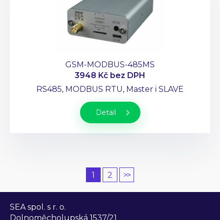
GSM-MODBUS-485MS
3948 Kč
bez DPH
RS485, MODBUS RTU, Master i SLAVE
Detail
1
2
>>
SEA spol. s r. o.
Dolnoměcholupská 1537/21