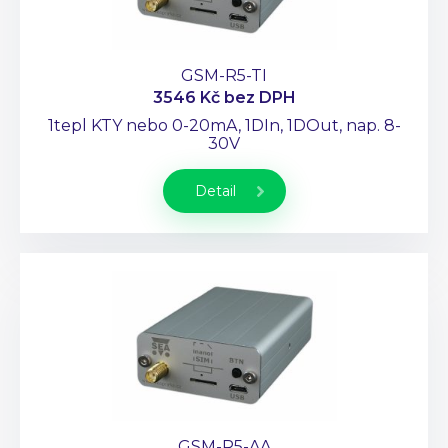
GSM-R5-TI
3546 Kč
bez DPH
1tepl KTY nebo 0-20mA, 1DIn, 1DOut, nap. 8-
30V
Detail
GSM-R5-AA