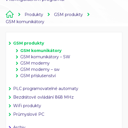
Průmyslové PC
Laserové gravírování
Produkty
GSM produkty
GSM komunikátory
WiFi Produkty
PLC programování
CZ
EN
GSM produkty
GSM komunikátory
GSM komunikátory – SW
GSM modemy
GSM modemy – sw
GSM příslušenství
PLC programovatelné automaty
Bezdrátové ovládání 868 MHz
WiFi produkty
Průmyslové PC
Archiv