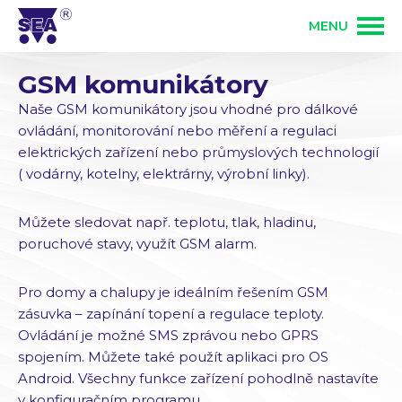
MENU
GSM komunikátory
PRODUKTY
Naše GSM komunikátory jsou vhodné pro dálkové
ovládání, monitorování nebo měření a regulaci
SLUŽBY
GSM produkty
elektrických zařízení nebo průmyslových technologií
( vodárny, kotelny, elektrárny, výrobní linky).
ŘEŠENÍ
PLC programovatelné automaty
Vývoj elektroniky
Můžete sledovat např. teplotu, tlak, hladinu,
poruchové stavy, využít GSM alarm.
O FIRMĚ
Zakázková výroba elektroniky
Osazování DPS
Pro domy a chalupy je ideálním řešením GSM
zásuvka – zapínání topení a regulace teploty.
KONTAKT
Ovládání je možné SMS zprávou nebo GPRS
Bezdrátové ovládání 868 MHz
Mechanická výroba
spojením. Můžete také použít aplikaci pro OS
Přihlášení partnera
Android. Všechny funkce zařízení pohodlně nastavíte
v konfiguračním programu.