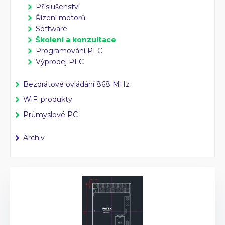
Průmyslové PC
Příslušenství
Laserové gravírování
Řízení motorů
Software
WiFi Produkty
Školení a konzultace
PLC programování
Programování PLC
CZ
EN
Výprodej PLC
Bezdrátové ovládání 868 MHz
WiFi produkty
Průmyslové PC
Archiv