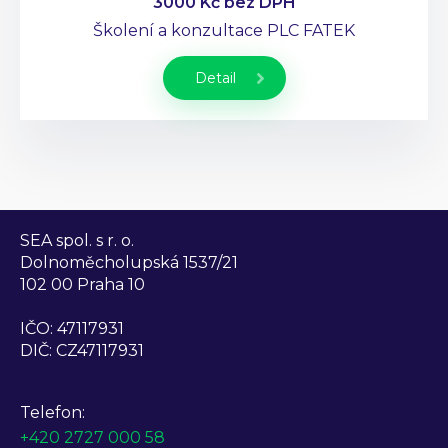
3000 Kč
bez DPH
Školení a konzultace PLC FATEK
Detail
SEA spol. s r. o.
Dolnoměcholupská 1537/21
102 00 Praha 10
IČO: 47117931
DIČ: CZ47117931
Telefon:
+420 2727 000 58