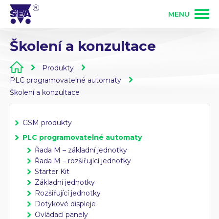
MENU
Školení a konzultace
PRODUKTY
Produkty
SLUŽBY
GSM produkty
PLC programovatelné automaty
Školení a konzultace
ŘEŠENÍ
PLC programovatelné automaty
Vývoj elektroniky
GSM produkty
PLC programovatelné automaty
O FIRMĚ
Zakázková výroba elektroniky
Řada M – základní jednotky
Osazování DPS
Řada M – rozšiřující jednotky
Starter Kit
KONTAKT
Základní jednotky
Bezdrátové ovládání 868 MHz
Rozšiřující jednotky
Mechanická výroba
Přihlášení partnera
Dotykové displeje
Ovládací panely