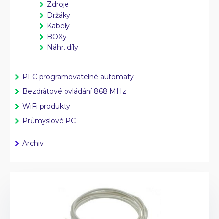
Průmyslové PC
Zdroje
Laserové gravírování
Držáky
Kabely
BOXy
WiFi Produkty
PLC programování
Náhr. díly
CZ
EN
PLC programovatelné automaty
Bezdrátové ovládání 868 MHz
WiFi produkty
Průmyslové PC
Archiv