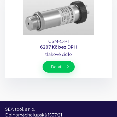
GSM-C-P1
6287 Kč
bez DPH
tlakové čidlo
Detail
SEA spol. s r. o.
Dolnoměcholupská 1537/21