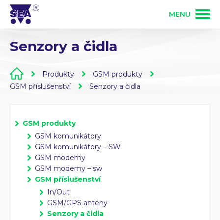
MENU
Senzory a čidla
PRODUKTY
Produkty
GSM produkty
SLUŽBY
GSM produkty
GSM příslušenství
Senzory a čidla
ŘEŠENÍ
PLC programovatelné automaty
Vývoj elektroniky
GSM produkty
GSM komunikátory
O FIRMĚ
GSM komunikátory – SW
Zakázková výroba elektroniky
Osazování DPS
GSM modemy
GSM modemy – sw
KONTAKT
GSM příslušenství
Bezdrátové ovládání 868 MHz
In/Out
Mechanická výroba
GSM/GPS antény
Přihlášení partnera
Senzory a čidla