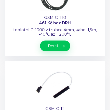
GSM-C-T10
461 Kč
bez DPH
teplotní Pt1000 v trubce 4mm, kabel 1,5m,
-40°C až + 200°C
Detail
GSM-C-T1