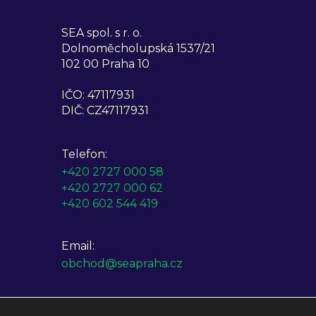
SEA spol. s r. o.
Dolnoměcholupská 1537/21
102 00 Praha 10
IČO: 47117931
DIČ: CZ47117931
Telefon:
+420 2727 000 58
+420 2727 000 62
+420 602 544 419
Email:
obchod@seapraha.cz
Otevírací doba