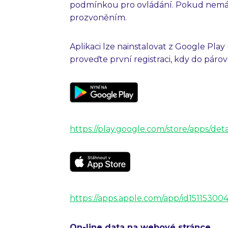
podmínkou pro ovládání. Pokud nemáte
prozvoněním.
Aplikaci lze nainstalovat z Google Pla
proveďte první registraci, kdy do páro
https://play.google.com/store/apps/det
https://apps.apple.com/app/id15115300
On-line data na webové stránce