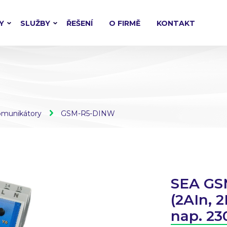
Y
SLUŽBY
ŘEŠENÍ
O FIRMĚ
KONTAKT
munikátory
GSM-R5-DINW
SEA GSM
(2AIn, 
nap. 23