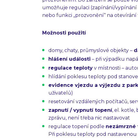
umožňuje regulaci (zapínání/vypínání 
nebo funkci „prozvonění“ na otevírání 
Možnosti použití
domy, chaty, průmyslové objekty –
d
hlášení události
– při výpadku napáj
regulace teploty
v místnosti – aut
hlídání poklesu teploty pod stanove
evidence vjezdu a výjezdu z park
uživatelů)
resetování vzdálených počítačů, ser
zapnutí / vypnutí topení
, el. kotl
zprávu, není třeba nic nastavovat
regulace topení podle
nezámrzné 
Při poklesu teploty pod nastaveno