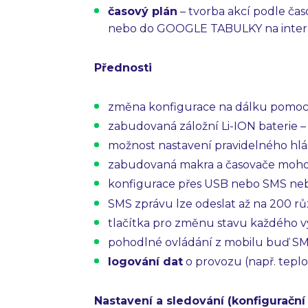
časový plán
– tvorba akcí podle ča
nebo do GOOGLE TABULKY na inter
Přednosti
změna konfigurace na dálku pomo
zabudovaná záložní Li-ION baterie –
možnost nastavení pravidelného hlá
zabudovaná makra a časovače mohou
konfigurace přes USB nebo SMS ne
SMS zprávu lze odeslat až na 200 rů
tlačítka pro změnu stavu každého 
pohodlné ovládání z mobilu buď SMS
logování dat
o provozu (např. teplo
Nastavení a sledování (konfigurační