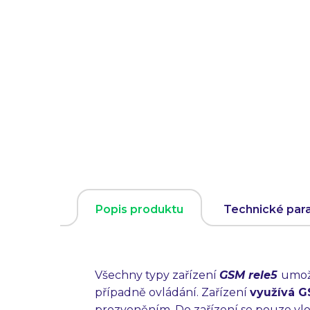
Popis produktu
Technické par
Všechny typy zařízení
GSM rele5
umožň
případně ovládání. Zařízení
využívá GS
prozvoněním. Do zařízení se pouze vlož