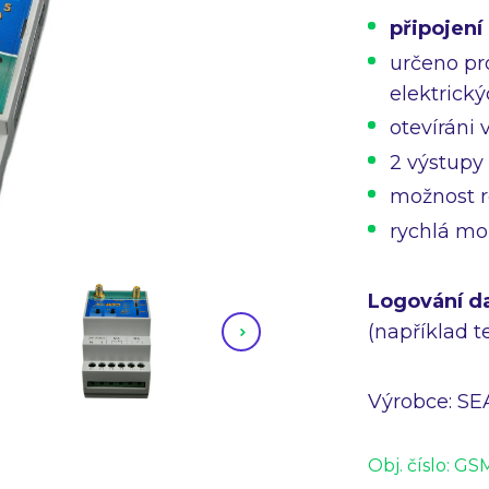
připojení
určeno pr
elektrický
otevíráni
2 výstupy
možnost r
rychlá mo
Logování da
(například t
Výrobce: SEA 
Obj. číslo:
GS