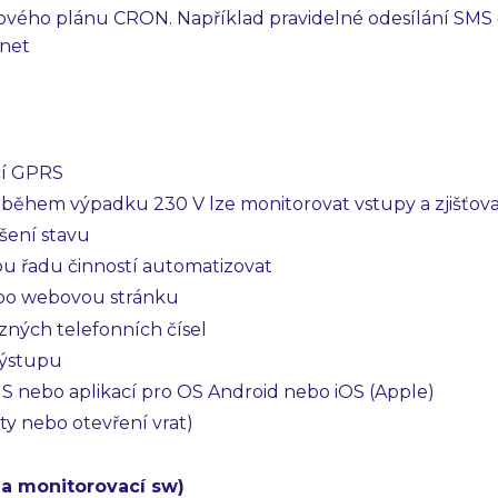
sového plánu CRON. Například pravidelné odesílání SMS 
net
cí GPRS
 během výpadku 230 V lze monitorovat vstupy a zjišťova
šení stavu
 řadu činností automatizovat
bo webovou stránku
zných telefonních čísel
výstupu
 nebo aplikací pro OS Android nebo iOS (Apple)
ty nebo otevření vrat)
 a monitorovací sw)