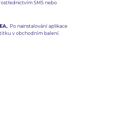
prostřednictvím SMS nebo
EA
„. Po nainstalování aplikace
štítku v obchodním balení.