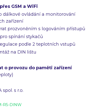
 přes GSM a WiFi
o dálkové ovládání a monitorování
ch zařízení
 vrat prozvoněním s logováním přístupů
 pro spínání stykačů
egulace podle 2 teplotních vstupů
ntáž na DIN lištu
t o provozu do paměti zařízení
eploty)
spol. s r.o.
M-R5-DINW