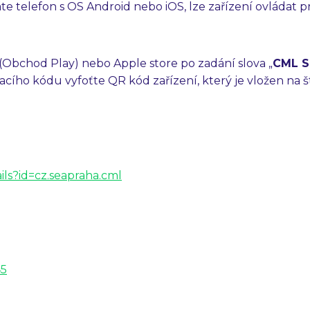
 telefon s OS Android nebo iOS, lze zařízení ovládat 
y (Obchod Play) nebo Apple store po zadání slova „
CML S
vacího kódu vyfoťte QR kód zařízení, který je vložen na 
ails?id=cz.seapraha.cml
45