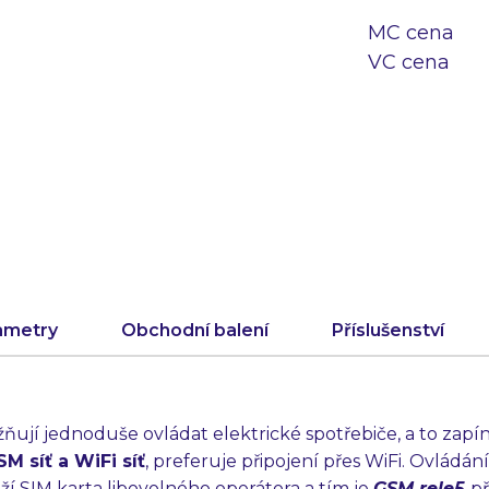
MC cena
VC cena
ametry
Obchodní balení
Příslušenství
ují jednoduše ovládat elektrické spotřebiče, a to zapí
M síť a WiFi síť
, preferuje připojení přes WiFi. Ovlád
í SIM karta libovolného operátora a tím je
GSM rele5
př