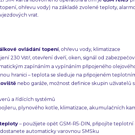
topení, ohřevu vody) na základě zvolené teploty, alarm
vjezdových vrat.
álkové ovládání topení
, ohřevu vody, klimatizace
ení 230 Vstř, otevření dveří, oken, signál od zabezpečov
omatickým zapínáním a vypínáním připojeného olejového
nou hranici – teplota se sleduje na připojeném teplotním
oviště
nebo garáže, možnost definice skupin uživatelů s
verů a řídících systémů
e, bojleru, plynového kotle, klimatizace, akumulačních k
teploty
– použijete opět GSM-R5-DIN, připojíte teplotní
u dostanete automaticky varovnou SMSku