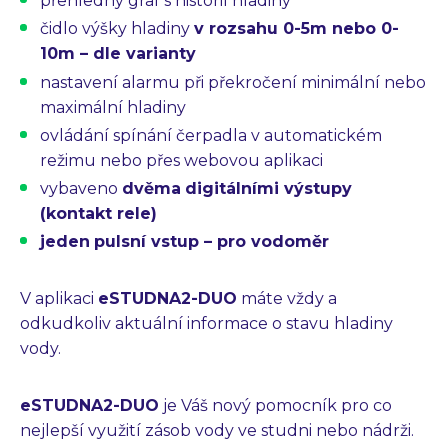
přehledný graf s historií hladiny
Průmyslové PC
Laserové gravírování
čidlo výšky hladiny
v rozsahu 0-5m nebo 0-
10m – dle varianty
WiFi Produkty
nastavení alarmu při překročení minimální nebo
PLC programování
maximální hladiny
CZ
EN
ovládání spínání čerpadla v automatickém
režimu nebo přes webovou aplikaci
vybaveno
dvěma
digitálními výstupy
(kontakt rele)
jeden
pulsní vstup – pro vodoměr
V aplikaci
eSTUDNA2-DUO
máte vždy a
odkudkoliv aktuální informace o stavu hladiny
vody.
eSTUDNA2-DUO
je Váš nový pomocník pro co
nejlepší využití zásob vody ve studni nebo nádrži.