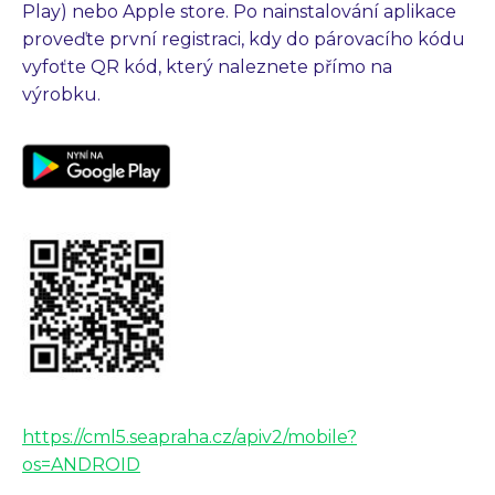
Play) nebo Apple store. Po nainstalování aplikace
proveďte první registraci, kdy do párovacího kódu
vyfoťte QR kód, který naleznete přímo na
výrobku.
https://cml5.seapraha.cz/apiv2/mobile?
os=ANDROID