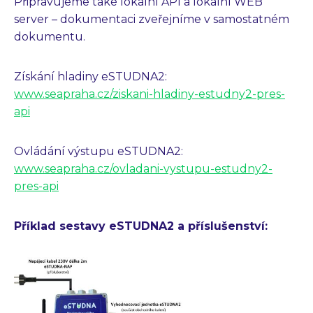
Připravujeme také lokální API a lokální WEB
server – dokumentaci zveřejníme v samostatném
dokumentu.
Získání hladiny eSTUDNA2:
www.seapraha.cz/ziskani-hladiny-estudny2-pres-
api
Ovládání výstupu eSTUDNA2:
www.seapraha.cz/ovladani-vystupu-estudny2-
pres-api
Příklad sestavy eSTUDNA2 a příslušenství: