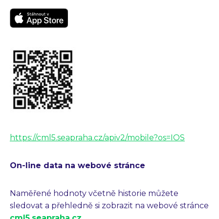
https://cml5.seapraha.cz/apiv2/mobile?os=IOS
On-line data na webové stránce
Naměřené hodnoty včetně historie můžete
sledovat a přehledně si zobrazit na webové stránce
cml5.seapraha.cz