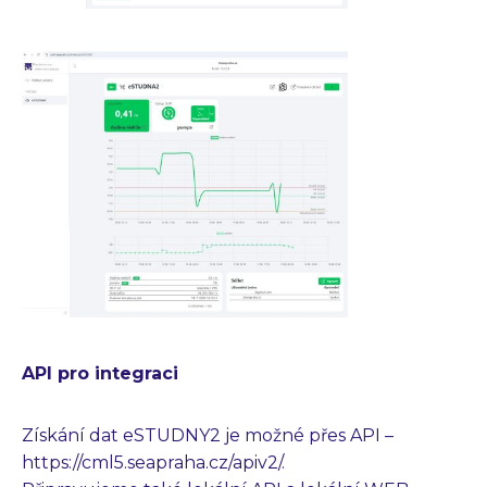
API pro integraci
Získání dat eSTUDNY2 je možné přes API –
https://cml5.seapraha.cz/apiv2/.