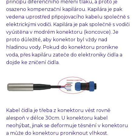
principu diferenčního měření tlaku, a proto je
osazeno kompenzační kapilárou. Kapilára je pak
vedena uprostřed připojovacího kabelu společně s
elektrickými vodiči. Kapilára je pak společně s vodiči
vyústěna v modrém konektoru (koncovce). Je
proto důležité, aby konektor byl vždy nad
hladinou vody. Pokud do konektoru pronikne
voda, přes kapiláru zateče do elektroniky čidla a
dojde ke zničení čidla.
Kabel čidla je třeba z konektoru vést rovně
alespoň v délce 30cm. U konektoru kabel
neohýbat, jinak se deformuje těsnění v konektoru
a může do konektoru proniknout vlhkost.