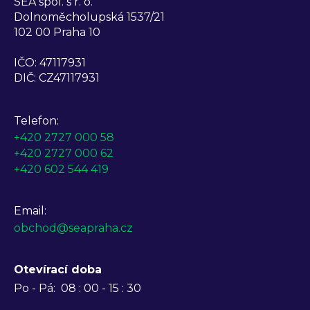
SEA spol. s r. o.
Dolnoměcholupská 1537/21
102 00 Praha 10
IČO: 47117931
DIČ: CZ47117931
Telefon:
+420 2727 000 58
+420 2727 000 62
+420 602 544 419
Email:
obchod@seapraha.cz
Otevírací doba
Po - Pá:
08 : 00 - 15 : 30