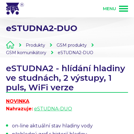
MENU
eSTUDNA2-DUO
PRODUKTY
Produkty
GSM produkty
SLUŽBY
GSM produkty
GSM komunikátory
eSTUDNA2-DUO
eSTUDNA2 - hlídání hladiny
ŘEŠENÍ
PLC programovatelné automaty
Vývoj elektroniky
ve studnách, 2 výstupy, 1
puls, WiFi verze
O FIRMĚ
Zakázková výroba elektroniky
Osazování DPS
NOVINKA
KONTAKT
Nahrazuje:
eSTUDNA-DUO
Bezdrátové ovládání 868 MHz
Mechanická výroba
Přihlášení partnera
on-line aktuální stav hladiny vody