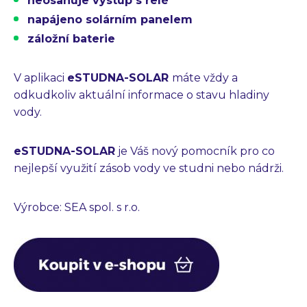
neosahuje výstup s relé
Průmyslové PC
Laserové gravírování
napájeno solárním panelem
záložní baterie
WiFi Produkty
PLC programování
V aplikaci
eSTUDNA-SOLAR
máte vždy a
CZ
EN
odkudkoliv aktuální informace o stavu hladiny
vody.
eSTUDNA-SOLAR
je Váš nový pomocník pro co
nejlepší využití zásob vody ve studni nebo nádrži.
Výrobce: SEA spol. s r.o.