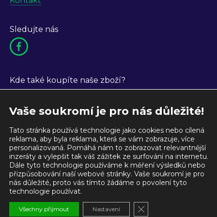
Kontakt
Sledujte nás
Kde také koupíte naše zboží?
Vaše soukromí je pro nás důležité!
Tato stránka používá technologie jako cookies nebo cílená
reklama, aby byla reklama, která se vám zobrazuje, více
personalizovaná. Pomáhá nám to zobrazovat relevantnější
inzeráty a vylepšit tak váš zážitek ze surfování na internetu.
Dále tyto technologie používáme k měření výsledků nebo
přizpůsobování naší webové stránky. Vaše soukromí je pro
nás důležité, proto vás tímto žádáme o povolení tyto
technologie používat.
Zavřít banner soubor
Všechny přijmout
Nastavení
© 2006-2026 SEA spol. s r. o. esea-wh