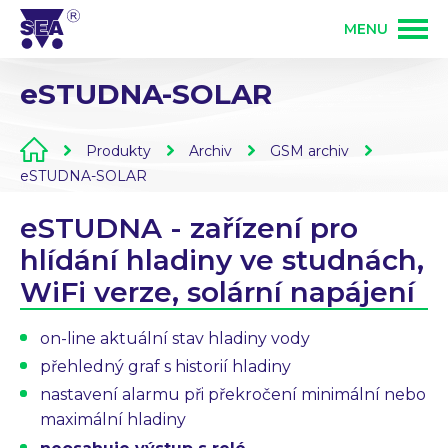
MENU
eSTUDNA-SOLAR
PRODUKTY
Produkty
Archiv
GSM archiv
SLUŽBY
GSM produkty
eSTUDNA-SOLAR
eSTUDNA - zařízení pro
ŘEŠENÍ
PLC programovatelné automaty
Vývoj elektroniky
hlídání hladiny ve studnách,
WiFi verze, solární napájení
O FIRMĚ
Zakázková výroba elektroniky
Osazování DPS
on-line aktuální stav hladiny vody
KONTAKT
přehledný graf s historií hladiny
Bezdrátové ovládání 868 MHz
nastavení alarmu při překročení minimální nebo
Mechanická výroba
Přihlášení partnera
maximální hladiny