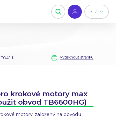
CZ
Vytisknout stránku
TO45-1
pro krokové motory max
oužit obvod TB6600HG)
krokové motory, založený na obvodu