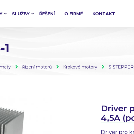
Y
SLUŽBY
ŘEŠENÍ
O FIRMĚ
KONTAKT
-1
omaty
Řízení motorů
Krokové motory
S-STEPPER-
Driver 
4,5A (p
Driver pro 