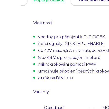
Vlastnosti
vhodný pro připojení k PLC FATEK.
řídící signály DIR, STEP a ENABLE.
do 42V max. 4,5 A na vinutí, od 42V 
8 až 48 Vss pro napájení motorů.
mikrokrokování pomocí PWM.
umožňuje připojení běžných kroko
držák na DIN lištu
Varianty
Objednací
MC