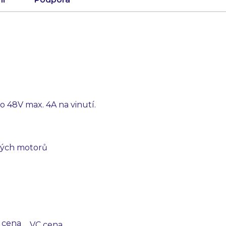
do 48V max. 4A na vinutí.
vých motorů
 cena
VC cena