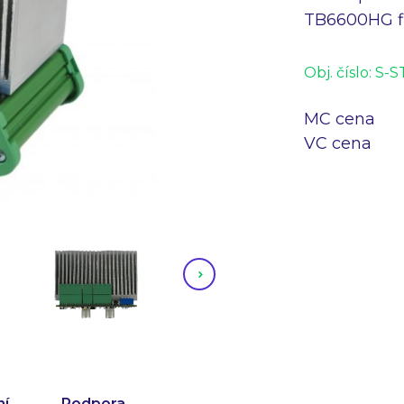
TB6600HG fi
Obj. číslo:
S-S
MC cena
VC cena
ní
Podpora