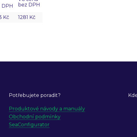
bez DPH
z DPH
3 Kč
1281 Kč
Potřebujete poradit?
Kde
Produktové návody a manuály
Obchodní podmínky
SeaConfigurator