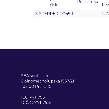
Poznámka
číslo
be
S-STEPPER-TO45-1
147
SEA spol. s r. o.
Dolnoměcholupská 1537/21
102 00 Praha 10
IČO: 47117931
DIČ: CZ47117931