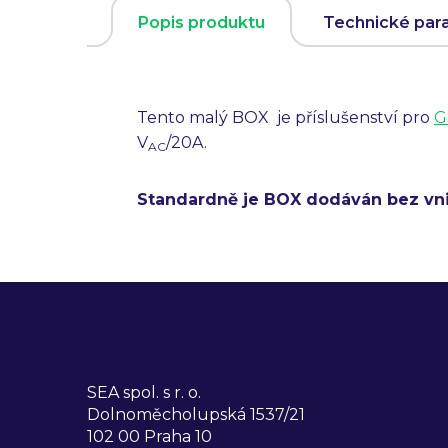
Popis produktu
Technické par
Tento malý BOX je příslušenství pro
G
V
/20A.
AC
Standardně je BOX dodáván bez vnitř
SEA spol. s r. o.
Dolnoměcholupská 1537/21
102 00 Praha 10