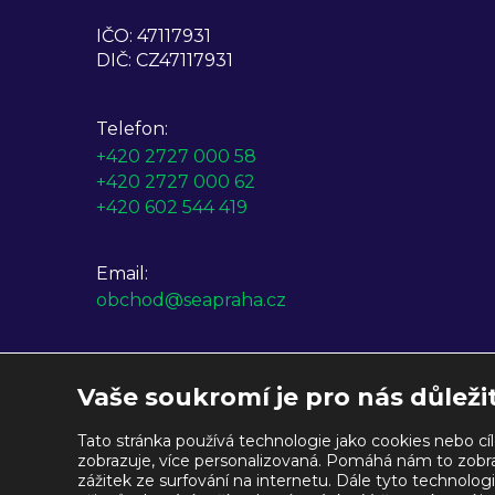
IČO: 47117931
DIČ: CZ47117931
Telefon:
+420 2727 000 58
+420 2727 000 62
+420 602 544 419
Email:
obchod@seapraha.cz
Otevírací doba
Vaše soukromí je pro nás důleži
Po - Pá:
08 : 00 - 15 : 30
Tato stránka používá technologie jako cookies nebo cí
zobrazuje, více personalizovaná. Pomáhá nám to zobraz
Produkty
Řešení
O firmě
Obcho
zážitek ze surfování na internetu. Dále tyto technol