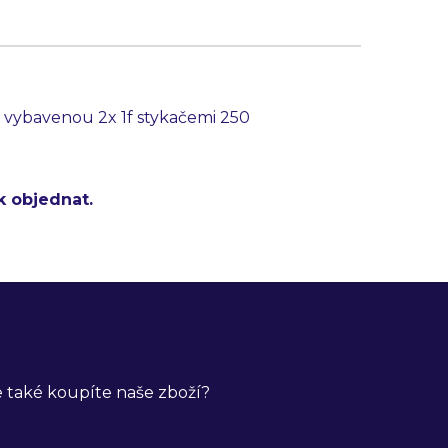
0 vybavenou 2x 1f stykačemi 250
k objednat.
 také koupíte naše zboží?