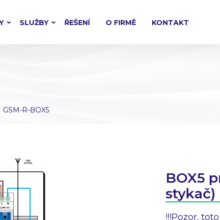
Y
SLUŽBY
ŘEŠENÍ
O FIRMĚ
KONTAKT
GSM-R-BOX5
BOX5 pr
stykač)
!!!Pozor, tot