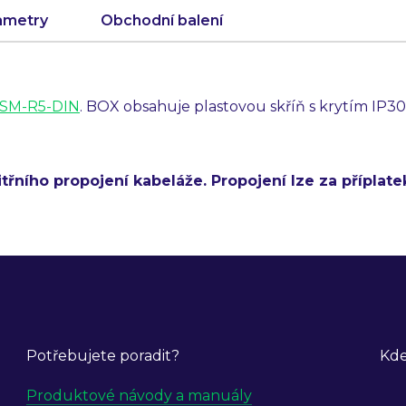
ametry
Obchodní balení
SM-R5-DIN
. BOX obsahuje plastovou skříň s krytím IP3
ního propojení kabeláže. Propojení lze za příplate
Potřebujete poradit?
Kde
Produktové návody a manuály