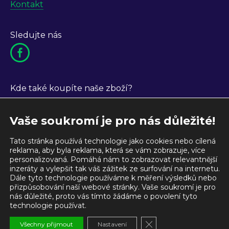
Kontakt
Sledujte nás
Kde také koupíte naše zboží?
Vaše soukromí je pro nás důležité!
Tato stránka používá technologie jako cookies nebo cílená
reklama, aby byla reklama, která se vám zobrazuje, více
personalizovaná. Pomáhá nám to zobrazovat relevantnější
inzeráty a vylepšit tak váš zážitek ze surfování na internetu.
Dále tyto technologie používáme k měření výsledků nebo
přizpůsobování naší webové stránky. Vaše soukromí je pro
nás důležité, proto vás tímto žádáme o povolení tyto
technologie používat.
Zavřít banner soubor
Všechny přijmout
Nastavení
© 2006-2026 SEA spol. s r. o. esea-wh