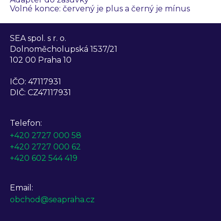
Volné konce: červený je plus a černý je mínus
SEA spol. s r. o.
Dolnoměcholupská 1537/21
102 00 Praha 10
IČO: 47117931
DIČ: CZ47117931
Telefon:
+420 2727 000 58
+420 2727 000 62
+420 602 544 419
Email:
obchod@seapraha.cz