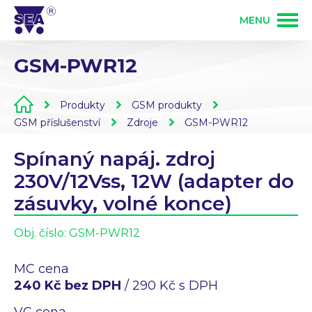
MENU
GSM-PWR12
PRODUKTY
Produkty
GSM produkty
SLUŽBY
GSM produkty
GSM příslušenství
Zdroje
GSM-PWR12
Spínaný napáj. zdroj
ŘEŠENÍ
PLC programovatelné automaty
Vývoj elektroniky
230V/12Vss, 12W (adapter do
zásuvky, volné konce)
O FIRMĚ
Zakázková výroba elektroniky
Osazování DPS
Obj. číslo:
GSM-PWR12
KONTAKT
Bezdrátové ovládání 868 MHz
MC cena
Mechanická výroba
240 Kč bez DPH
/ 290 Kč s DPH
Přihlášení partnera
VC cena