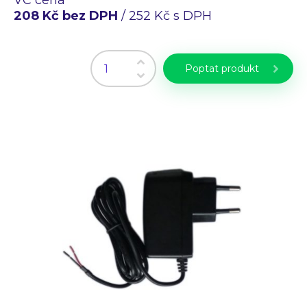
Průmyslové PC
208 Kč bez DPH
/ 252 Kč s DPH
Laserové gravírování
WiFi Produkty
PLC programování
Poptat produkt
CZ
EN