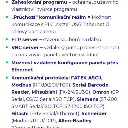
Zaheslování programu
–
ochrana „duševního
vlastnictví“ tvůrce programu
„Průchozí“ komunikační režim
=
Možnost
komunikace s PLC „skrze“ USB, Ethernet či
sériový port panelu
FTP server
–
stažení souborů na dálku
VNC server
–
vzdálený přístup (přes Ethernet)
na obrazovku panelu včetně ovládání
Možnost
vzdálené konfigurace
panelu přes
Ethernet
Komunikační protokoly: FATEK
ASCII,
Modbus
(RTU/ASCII/TCP),
Serial Barcode
Reader
,
Mitsubishi
(FX-2N/3U3G),
Omron
(CP
Serial, CS/CJ Serial/ISO TCP),
Siemens
(S7-200
SMART Serial/ISO TCP, S7-1200 ISO TCP),
Hitachi
(EHV Serial/Ethernet),
Schneider
(Modbus RTU/TCP),
Allen-Bradley
(CompactLogix Series)