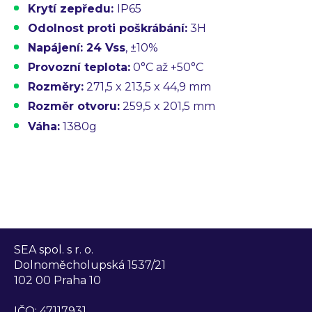
Krytí zepředu:
IP65
Odolnost proti poškrábání:
3H
Napájení:
24 Vss
, ±10%
Provozní teplota:
0°C až +50°C
Rozměry:
271,5 x 213,5 x 44,9 mm
Rozměr otvoru:
259,5 x 201,5 mm
Váha:
1380g
SEA spol. s r. o.
Dolnoměcholupská 1537/21
102 00 Praha 10
IČO: 47117931