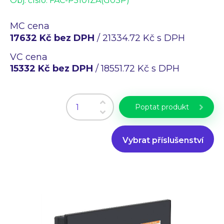
Obj. číslo:
FAC-P5101ZA(G03P)
Průmyslové PC
Laserové gravírování
MC cena
17632 Kč bez DPH
/ 21334.72 Kč s DPH
WiFi Produkty
PLC programování
VC cena
CZ
EN
15332 Kč bez DPH
/ 18551.72 Kč s DPH
Poptat produkt
Vybrat příslušenství