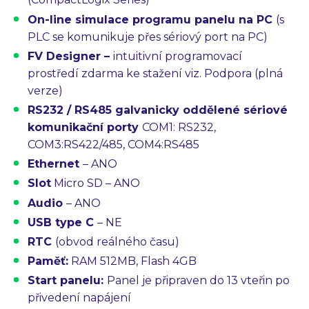
On-line simulace programu panelu na PC
(s
PLC se komunikuje přes sériový port na PC)
FV Designer –
intuitivní programovací
prostředí
zdarma ke stažení viz. Podpora
(plná
verze)
RS232 / RS485
galvanicky oddělené
sériové
komunikační porty
COM1: RS232,
COM3:RS422/485, COM4:RS485
Ethernet
– ANO
Slot
Micro SD – ANO
Audio
– ANO
USB type C
– NE
RTC
(obvod reálného času)
Paměť:
RAM 512MB, Flash 4GB
Start panelu:
Panel je připraven do 13 vteřin po
přivedení napájení