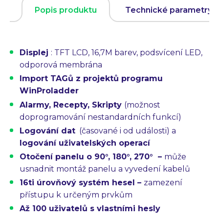
Popis produktu
Technické parametry
Displej
:
TFT LCD, 16,7M barev, podsvícení LED,
odporová membrána
Import TAGů
z projektů programu
WinProladder
Alarmy, Recepty, Skripty
(možnost
doprogramování nestandardních funkcí)
Logování dat
(časované i od události) a
logování uživatelských operací
Otočení panelu o 90°, 180°, 270°
–
může
usnadnit montáž panelu a vyvedení kabelů
16ti úrovňový systém hesel –
zamezení
přístupu k určeným prvkům
Až 100 uživatelů
s vlastními hesly