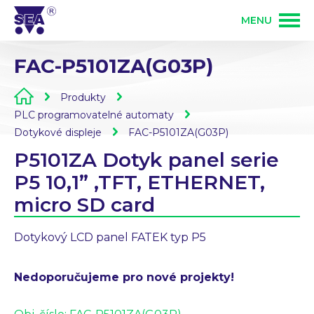
MENU
FAC-P5101ZA(G03P)
PRODUKTY
Produkty
SLUŽBY
GSM produkty
PLC programovatelné automaty
Dotykové displeje
FAC-P5101ZA(G03P)
P5101ZA Dotyk panel serie
ŘEŠENÍ
PLC programovatelné automaty
Vývoj elektroniky
P5 10,1” ,TFT, ETHERNET,
micro SD card
O FIRMĚ
Zakázková výroba elektroniky
Osazování DPS
Dotykový LCD panel FATEK typ P5
KONTAKT
Bezdrátové ovládání 868 MHz
Nedoporučujeme pro nové projekty!
Mechanická výroba
Přihlášení partnera