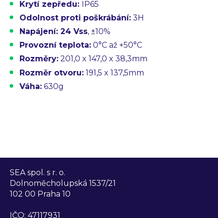
Krytí zepředu:
IP65
Odolnost proti poškrábání:
3H
Napájení:
24 Vss
, ±10%
Provozní teplota:
0°C až +50°C
Rozměry:
201,0 x 147,0 x 38,3mm
Rozměr otvoru:
191,5 x 137,5mm
Váha:
630g
SEA spol. s r. o.
Dolnoměcholupská 1537/21
102 00 Praha 10
IČO: 47117931