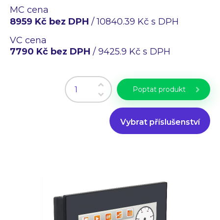
Průmyslové PC
MC cena
Laserové gravírování
8959 Kč bez DPH
/ 10840.39 Kč s DPH
WiFi Produkty
VC cena
PLC programování
7790 Kč bez DPH
/ 9425.9 Kč s DPH
CZ
EN
Poptat produkt
Vybrat příslušenství