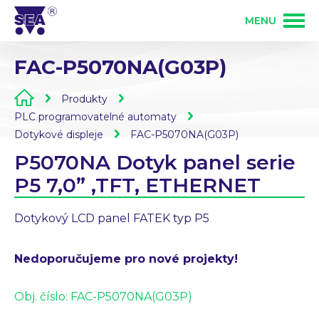
MENU
FAC-P5070NA(G03P)
PRODUKTY
Produkty
SLUŽBY
GSM produkty
PLC programovatelné automaty
Dotykové displeje
FAC-P5070NA(G03P)
P5070NA Dotyk panel serie
ŘEŠENÍ
PLC programovatelné automaty
Vývoj elektroniky
P5 7,0” ,TFT, ETHERNET
O FIRMĚ
Zakázková výroba elektroniky
Dotykový LCD panel FATEK typ P5
Osazování DPS
KONTAKT
Nedoporučujeme pro nové projekty!
Bezdrátové ovládání 868 MHz
Mechanická výroba
Přihlášení partnera
Obj. číslo:
FAC-P5070NA(G03P)