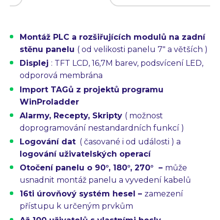
Montáž PLC a rozšiřujících modulů na zadní
stěnu panelu
( od velikosti panelu 7″ a větších )
Displej
:
TFT LCD, 16,7M barev, podsvícení LED,
odporová membrána
Import TAGů
z projektů programu
WinProladder
Alarmy, Recepty, Skripty
( možnost
doprogramování nestandardních funkcí )
Logování dat
( časované i od události ) a
logování uživatelských operací
Otočení panelu o 90°, 180°, 270°
–
může
usnadnit montáž panelu a vyvedení kabelů
16ti úrovňový systém hesel –
zamezení
přístupu k určeným prvkům