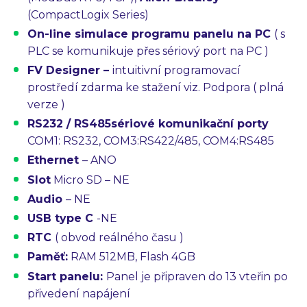
(CompactLogix Series)
On-line simulace programu panelu na PC
( s
PLC se komunikuje přes sériový port na PC )
FV Designer –
intuitivní programovací
prostředí
zdarma ke stažení viz. Podpora
( plná
verze )
RS232 / RS485
sériové komunikační porty
COM1: RS232, COM3:RS422/485, COM4:RS485
Ethernet
– ANO
Slot
Micro SD – NE
Audio
– NE
USB type C
-NE
RTC
( obvod reálného času )
Paměť:
RAM 512MB, Flash 4GB
Start panelu:
Panel je připraven do 13 vteřin po
přivedení napájení