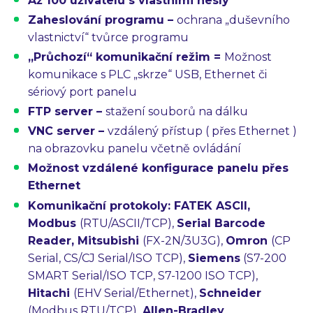
Až 100 uživatelů
s vlastními hesly
Zaheslování programu
–
ochrana „duševního
vlastnictví“ tvůrce programu
„Průchozí“ komunikační režim
=
Možnost
komunikace s PLC „skrze“ USB, Ethernet či
sériový port panelu
FTP server
–
stažení souborů na dálku
VNC server
–
vzdálený přístup ( přes Ethernet )
na obrazovku panelu včetně ovládání
Možnost
vzdálené konfigurace
panelu přes
Ethernet
Komunikační protokoly: FATEK
ASCII,
Modbus
(RTU/ASCII/TCP),
Serial Barcode
Reader
,
Mitsubishi
(FX-2N/3U3G),
Omron
(CP
Serial, CS/CJ Serial/ISO TCP),
Siemens
(S7-200
SMART Serial/ISO TCP, S7-1200 ISO TCP),
Hitachi
(EHV Serial/Ethernet),
Schneider
(Modbus RTU/TCP),
Allen-Bradley