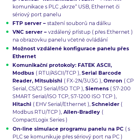
komunikace s PLC „skrze“ USB, Ethernet či
sériový port panelu
FTP server
–
stažení souborů na dálku
VNC server
–
vzdálený přístup ( přes Ethernet )
na obrazovku panelu včetně ovládání
Možnost
vzdálené konfigurace
panelu přes
Ethernet
Komunikační protokoly: FATEK
ASCII,
Modbus
( RTU/ASCII/TCP ),
Serial Barcode
Reader
,
Mitsubishi
( FX-2N/3U3G ),
Omron
( CP
Serial, CS/CJ Serial/ISO TCP ),
Siemens
( S7-200
SMART Serial/ISO TCP, S7-1200 ISO TCP ),
Hitachi
( EHV Serial/Ethernet ),
Schneider
(
Modbus RTU/TCP ),
Allen-Bradley
(
CompactLogix Series )
On-line simulace programu panelu na PC
( s
PLC se komunikuje přes sériový port na PC )