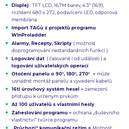
Displej
:
TFT LCD, 16,7M barev, 4.3″ (16:9),
rozlišení 480 x 272, podsvícení LED, odporová
membrána
Import TAGů
z projektů programu
WinProladder
Alarmy, Recepty, Skripty
( možnost
doprogramování nestandardních funkcí )
Logování dat
( časované i od události ) a
logování uživatelských operací
Otočení panelu o 90°, 180°, 270°
–
může
usnadnit montáž panelu a vyvedení kabelů
16ti úrovňový systém hesel –
zamezení
přístupu k určeným prvkům
Až 100 uživatelů
s vlastními hesly
Zaheslování programu
–
ochrana „duševního
vlastnictví“ tvůrce programu
„Průchozí“ komunikační režim
=
Možnost