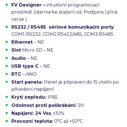
FV Designer –
intuitivní programovací
prostředí
zdarma ke stažení viz. Podpora
( plná
verze )
RS232 / RS485
sériové komunikační porty
COM1: RS232, COM2:RS422/485, COM3:RS485
Ethernet
– NE
Slot
Micro SD – NE
Audio
– NE
USB type C
– NE
RTC
– ANO
Start panelu:
Panel je připraven do 15 vteřin po
přivedení napájení
Krytí zepředu:
IP65
Odolnost proti poškrábání:
3H
Napájení:
24 Vss
, ±10%
Provozní teplota:
0°C až +50°C