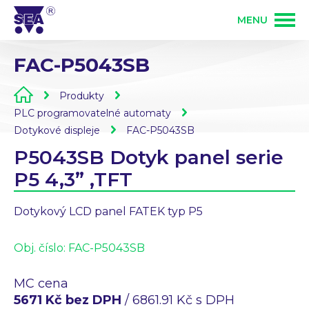
MENU
FAC-P5043SB
PRODUKTY
Produkty
SLUŽBY
GSM produkty
PLC programovatelné automaty
Dotykové displeje
FAC-P5043SB
P5043SB Dotyk panel serie
ŘEŠENÍ
PLC programovatelné automaty
Vývoj elektroniky
P5 4,3” ,TFT
O FIRMĚ
Zakázková výroba elektroniky
Dotykový LCD panel FATEK typ P5
Osazování DPS
Obj. číslo:
KONTAKT
FAC-P5043SB
Bezdrátové ovládání 868 MHz
Mechanická výroba
MC cena
Přihlášení partnera
5671 Kč bez DPH
/ 6861.91 Kč s DPH