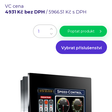
Průmyslové PC
VC cena
Laserové gravírování
4931 Kč bez DPH
/ 5966.51 Kč s DPH
WiFi Produkty
PLC programování
CZ
EN
Poptat produkt
Vybrat příslušenství