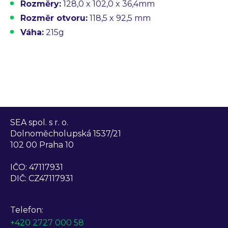
Rozměry:
128,0 x 102,0 x 36,4mm
Rozměr otvoru:
118,5 x 92,5 mm
Váha:
215g
SEA spol. s r. o.
Dolnoměcholupská 1537/21
102 00 Praha 10
IČO: 47117931
DIČ: CZ47117931
Telefon:
+420 2727 000 58