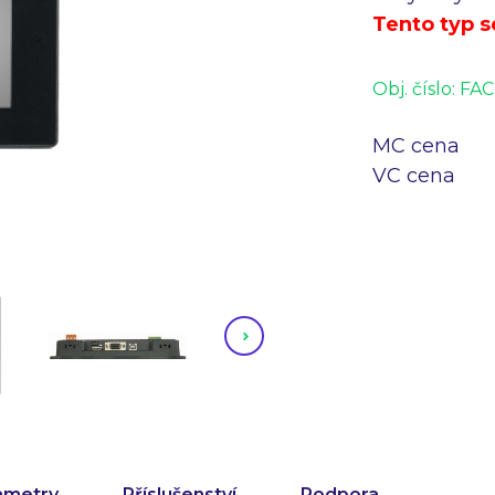
Tento typ s
Obj. číslo:
FAC
MC cena
VC cena
F
ametry
Příslušenství
Podpora