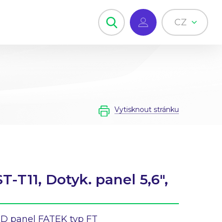
CZ
Vytisknout stránku
T-T11, Dotyk. panel 5,6",
D panel FATEK typ FT