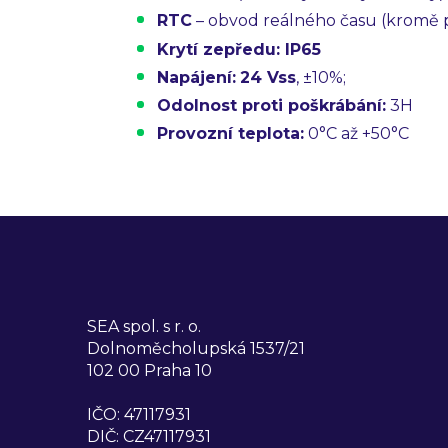
RTC
– obvod reálného času (kromě 
Krytí zepředu: IP65
Napájení:
24 Vss
, ±10%;
Odolnost proti poškrábání:
3H
Provozní teplota:
0°C až +50°C
SEA spol. s r. o.
Dolnoměcholupská 1537/21
102 00 Praha 10
IČO: 47117931
DIČ: CZ47117931