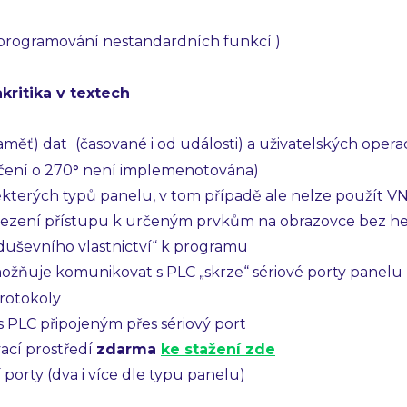
programování nestandardních funkcí )
kritika v textech
aměť) dat
(časované i od události) a uživatelských opera
očení o 270
°
není implemenotována)
některých typů panelu, v tom případě ale nelze použít V
ezení přístupu k určeným prvkům na obrazovce bez he
duševního vlastnictví“ k programu
žňuje komunikovat s PLC „skrze“ sériové porty panelu
rotokoly
PLC připojeným přes sériový port
vací prostředí
zdarma
ke stažení zde
porty (dva i více dle typu panelu)