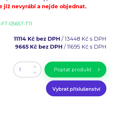
e již nevyrábí a nejde objednat.
-FT-056ST-T11
11114 Kč bez DPH
/ 13448 Kč s DPH
9665 Kč bez DPH
/ 11695 Kč s DPH
AC-FT-056ST-T11-zezadu
Poptat produkt
Vybrat příslušenství