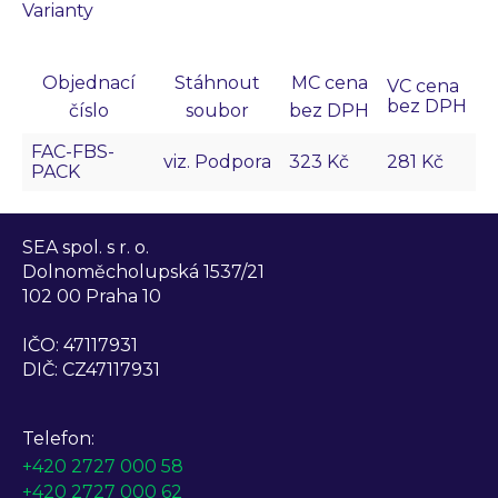
Varianty
Objednací
Stáhnout
MC cena
VC cena
bez DPH
číslo
soubor
bez DPH
FAC-FBS-
viz. Podpora
323 Kč
281 Kč
PACK
SEA spol. s r. o.
Dolnoměcholupská 1537/21
102 00 Praha 10
IČO: 47117931
DIČ: CZ47117931
Telefon:
+420 2727 000 58
+420 2727 000 62