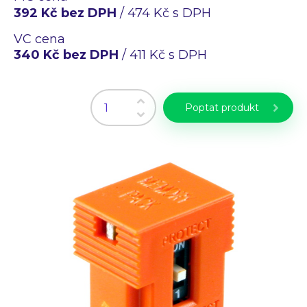
Průmyslové PC
392 Kč bez DPH
/ 474 Kč s DPH
Laserové gravírování
VC cena
340 Kč bez DPH
/ 411 Kč s DPH
WiFi Produkty
PLC programování
CZ
EN
Poptat produkt