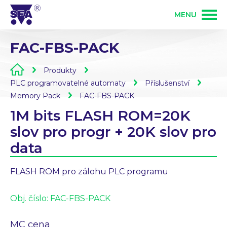
MENU
FAC-FBS-PACK
PRODUKTY
Produkty
SLUŽBY
GSM produkty
PLC programovatelné automaty
Příslušenství
Memory Pack
FAC-FBS-PACK
1M bits FLASH ROM=20K
ŘEŠENÍ
PLC programovatelné automaty
Vývoj elektroniky
slov pro progr + 20K slov pro
data
O FIRMĚ
Zakázková výroba elektroniky
Osazování DPS
FLASH ROM pro zálohu PLC programu
KONTAKT
Bezdrátové ovládání 868 MHz
Obj. číslo:
FAC-FBS-PACK
Mechanická výroba
Přihlášení partnera
MC cena