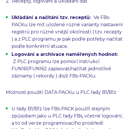
2. Recepty, logování a ukládání dat
Ukládání a načítání tzv. receptů:
Ve FBs-
PACKu lze mít uložené různé varianty nastavení
registrů pro různé vnější okolností ( tzv. recepty
) a z PLC programu je pak podle potřeby načítat
podle konkrétní situace.
Logování a archivace naměřených hodnot:
Z PLC programu lze pomocí instrukcí
FUN161/FUN162 zapisovat/načítat jednotlivé
záznamy ( rekordy ) do/z FBs-PACKu.
Možnosti použití DATA PACKu u PLC řady B1/B1z
U řady B1/B1z lze FBs-PACK použít stejným
způsobem jako u PLC řady FBs, včetně logování,
a to od verze programovacího prostředí