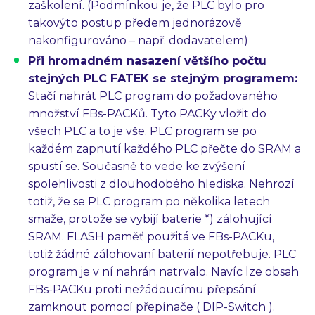
zaškolení. (Podmínkou je, že PLC bylo pro
takovýto postup předem jednorázově
nakonfigurováno – např. dodavatelem)
Při hromadném nasazení většího počtu
stejných PLC FATEK se stejným programem:
Stačí nahrát PLC program do požadovaného
množství FBs-PACKů. Tyto PACKy vložit do
všech PLC a to je vše. PLC program se po
každém zapnutí každého PLC přečte do SRAM a
spustí se. Současně to vede ke zvýšení
spolehlivosti z dlouhodobého hlediska. Nehrozí
totiž, že se PLC program po několika letech
smaže, protože se vybijí baterie *) zálohující
SRAM. FLASH paměť použitá ve FBs-PACKu,
totiž žádné zálohovaní baterií nepotřebuje. PLC
program je v ní nahrán natrvalo. Navíc lze obsah
FBs-PACKu proti nežádoucímu přepsání
zamknout pomocí přepínače ( DIP-Switch ).