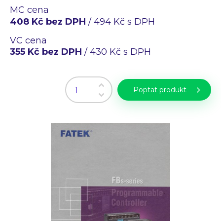
Průmyslové PC
MC cena
Laserové gravírování
408 Kč bez DPH
/ 494 Kč s DPH
WiFi Produkty
VC cena
PLC programování
355 Kč bez DPH
/ 430 Kč s DPH
CZ
EN
Poptat produkt