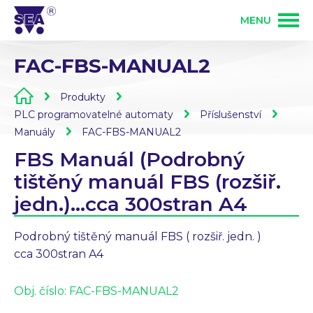
MENU
FAC-FBS-MANUAL2
PRODUKTY
Produkty
SLUŽBY
GSM produkty
PLC programovatelné automaty
Příslušenství
Manuály
FAC-FBS-MANUAL2
FBS Manuál (Podrobný
ŘEŠENÍ
PLC programovatelné automaty
Vývoj elektroniky
tištěný manuál FBS (rozšiř.
jedn.)...cca 300stran A4
O FIRMĚ
Zakázková výroba elektroniky
Osazování DPS
Podrobný tištěný manuál FBS ( rozšiř. jedn. )
KONTAKT
cca 300stran A4
Bezdrátové ovládání 868 MHz
Mechanická výroba
Přihlášení partnera
Obj. číslo:
FAC-FBS-MANUAL2