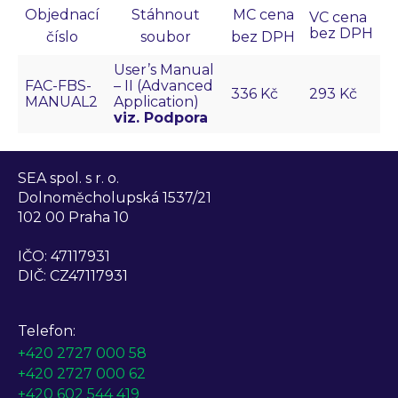
Objednací
Stáhnout
MC cena
VC cena
bez DPH
číslo
soubor
bez DPH
User’s Manual
FAC-FBS-
– II (Advanced
336 Kč
293 Kč
MANUAL2
Application)
viz. Podpora
SEA spol. s r. o.
Dolnoměcholupská 1537/21
102 00 Praha 10
IČO: 47117931
DIČ: CZ47117931
Telefon:
+420 2727 000 58
+420 2727 000 62
+420 602 544 419