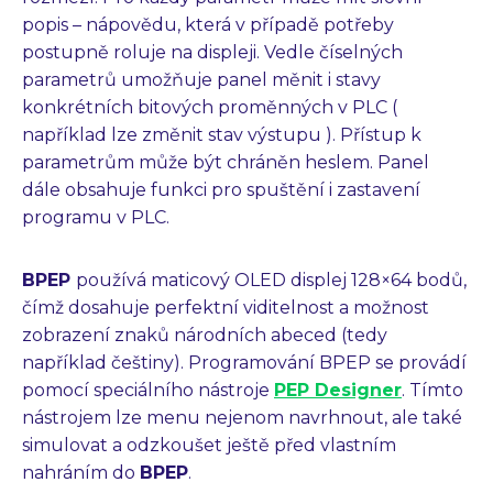
popis – nápovědu, která v případě potřeby
postupně roluje na displeji. Vedle číselných
parametrů umožňuje panel měnit i stavy
konkrétních bitových proměnných v PLC (
například lze změnit stav výstupu ). Přístup k
parametrům může být chráněn heslem. Panel
dále obsahuje funkci pro spuštění i zastavení
programu v PLC.
BPEP
používá maticový OLED displej 128×64 bodů,
čímž dosahuje perfektní viditelnost a možnost
zobrazení znaků národních abeced (tedy
například češtiny). Programování BPEP se provádí
pomocí speciálního nástroje
PEP Designer
. Tímto
nástrojem lze menu nejenom navrhnout, ale také
simulovat a odzkoušet ještě před vlastním
nahráním do
BPEP
.