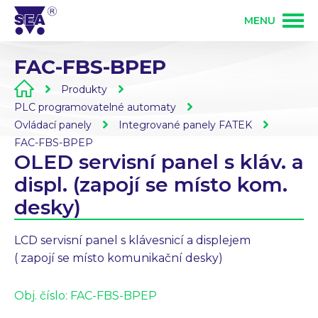
MENU
FAC-FBS-BPEP
PRODUKTY
Produkty
PLC programovatelné automaty
SLUŽBY
GSM produkty
Ovládací panely
Integrované panely FATEK
FAC-FBS-BPEP
OLED servisní panel s kláv. a
ŘEŠENÍ
PLC programovatelné automaty
Vývoj elektroniky
displ. (zapojí se místo kom.
desky)
O FIRMĚ
Zakázková výroba elektroniky
Osazování DPS
LCD servisní panel s klávesnicí a displejem
KONTAKT
( zapojí se místo komunikační desky)
Bezdrátové ovládání 868 MHz
Mechanická výroba
Přihlášení partnera
Obj. číslo:
FAC-FBS-BPEP