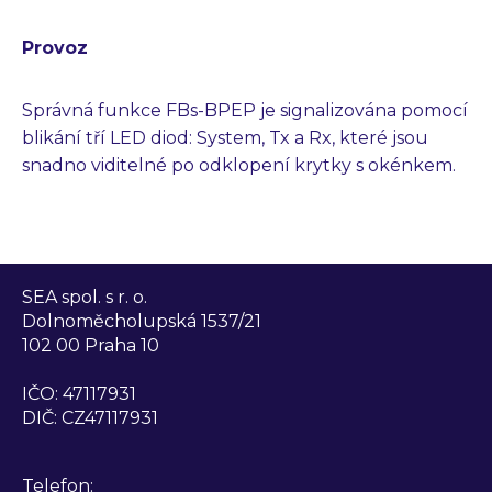
Provoz
Správná funkce FBs-BPEP je signalizována pomocí
blikání tří LED diod: System, Tx a Rx, které jsou
snadno viditelné po odklopení krytky s okénkem.
SEA spol. s r. o.
Dolnoměcholupská 1537/21
102 00 Praha 10
IČO: 47117931
DIČ: CZ47117931
Telefon: