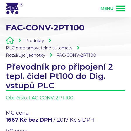
MENU
FAC-CONV-2PT100
PRODUKTY
Produkty
SLUŽBY
GSM produkty
PLC programovatelné automaty
Rozšiřující jednotky
FAC-CONV-2PT100
Převodník pro připojení 2
ŘEŠENÍ
PLC programovatelné automaty
Vývoj elektroniky
tepl. čidel Pt100 do Dig.
vstupů PLC
O FIRMĚ
Zakázková výroba elektroniky
Osazování DPS
Obj. číslo:
FAC-CONV-2PT100
KONTAKT
Bezdrátové ovládání 868 MHz
MC cena
Mechanická výroba
1667 Kč bez DPH
/ 2017 Kč s DPH
Přihlášení partnera
VC cena