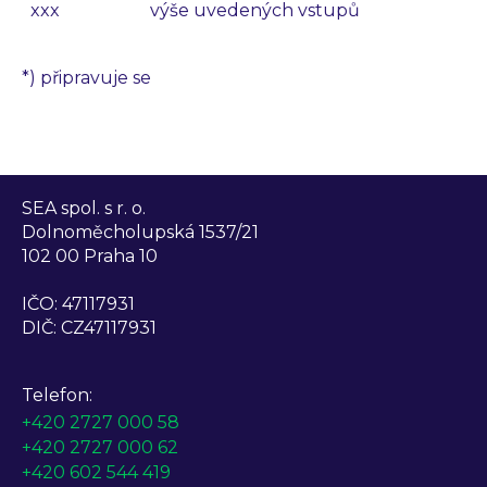
xxx
výše uvedených vstupů
*) připravuje se
SEA spol. s r. o.
Dolnoměcholupská 1537/21
102 00 Praha 10
IČO: 47117931
DIČ: CZ47117931
Telefon:
+420 2727 000 58
+420 2727 000 62
+420 602 544 419