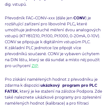
dig. vstupů.
Převodník FAC–CONV–xxx (dále jen
CONV
) je
rozšiřující zařízení pro libovolné PLC
,
které
umožňuje jednoduché měření dvou analogových
vstupů (KTY81/210, Pt100, Pt1000, 0-20mA, 0-10V).
CONV se připojuje k digitálním vstupům PLC.
K základní PLC jednotce lze připojit více
převodníků současně. CONV je vybaven úchytem
na DIN lištu, který se dá sundat a místo něj použít
pro uchycení
ZIP
.
Pro získání naměřených hodnot z převodníku je
zdarma k dispozici
ukázkový program pro PLC
FATEK
, který je ke stažení na záložce Podpora. Zde
také naleznete ukázkové programy pro zpřesnění
naměřených hodnot (kalibrace) a pro filtraci