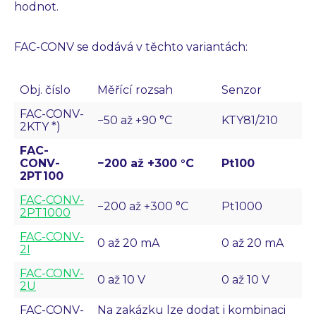
hodnot.
FAC-CONV se dodává v těchto variantách:
Obj. číslo
Měřící rozsah
Senzor
FAC-CONV-
−50 až +90 °C
KTY81/210
2KTY *)
FAC-
CONV-
−200 až +300 °C
Pt100
2PT100
FAC-CONV-
−200 až +300 °C
Pt1000
2PT1000
FAC-CONV-
0 až 20 mA
0 až 20 mA
2I
FAC-CONV-
0 až 10 V
0 až 10 V
2U
FAC-CONV-
Na zakázku lze dodat i kombinaci