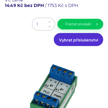
Průmyslové PC
1449 Kč bez DPH
/ 1753 Kč s DPH
Laserové gravírování
WiFi Produkty
PLC programování
Poptat produkt
CZ
EN
Vybrat příslušenství